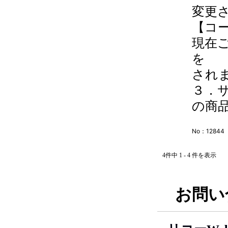
変更
【コ
現在
を 
され
３．
の商品.
No：12844
4件中 1 - 4 件を表示
お問い