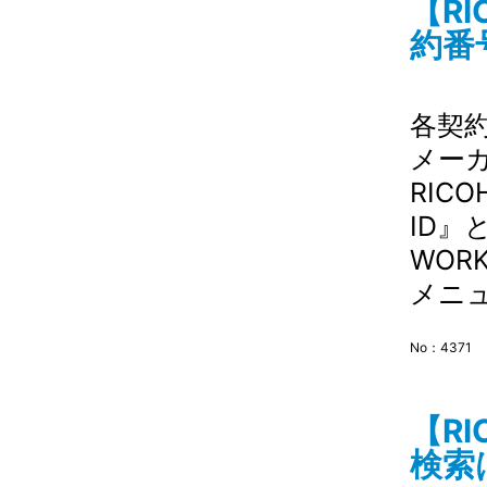
【R
約番号
各契
メー
RIC
ID』と
WOR
メニュ
No：4371
【R
検索