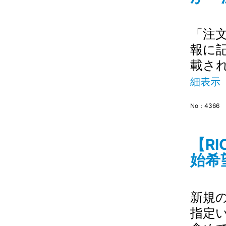
「注
報に
載さ
細表示
No：4366
【R
始希
新規
指定