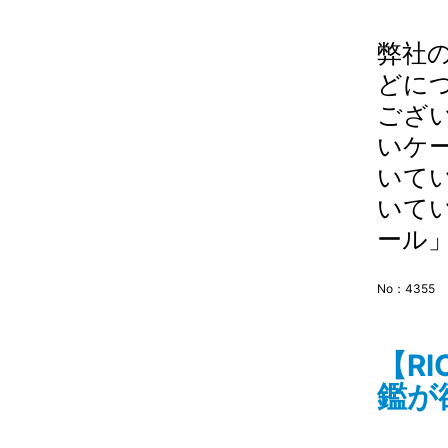
弊社
どに
ござ
いケ
いて
いて
ール」
No：4355
【R
鑑が欲