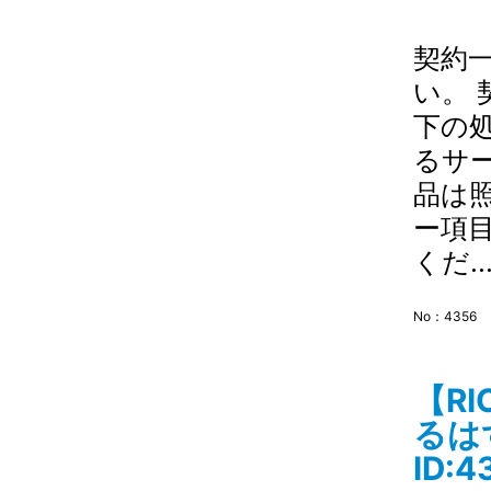
契約
い。
下の
るサ
品は
ー項
くだ..
No：4356
【R
るは
ID:4