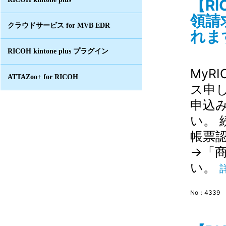
【R
領請
クラウドサービス for MVB EDR
れます
RICOH kintone plus プラグイン
MyR
ATTAZoo+ for RICOH
ス申
申込
い。
帳票
→「
い。
No：4339