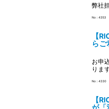
弊社
No：4353
【R
らご
お申
りま
No：4330
【R
が「