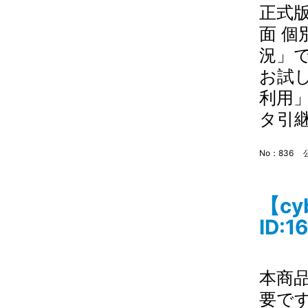
正式
面 個
況」
お試
利用
タ引継
No：836
【c
ID:1
本商
要で