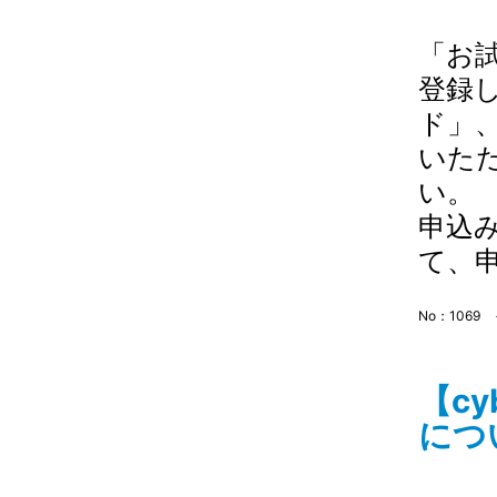
「お
登録
ド」
いた
い。
申込
て、申
No：1069
【c
につい