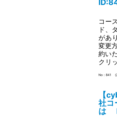
ID:8
コー
ド、
があり
変更
約い
クリ
No：841
公
【c
社コ
は I