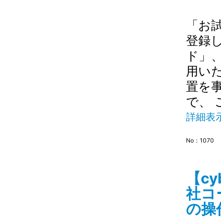
「お
登録
ド」
用い
置を
で、 
詳細表
No：1070
【c
社コ
の操作