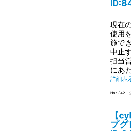
ID:8
現在
使用
施で
中止
担当
にあ
詳細表
No：842
【c
プグ