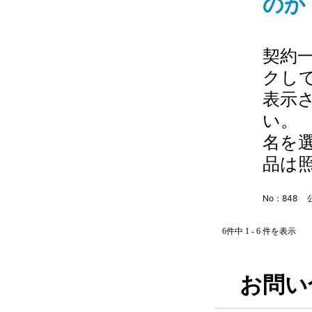
のか
契約
クし
表示
い。
名を
品は
No：848
6件中 1 - 6 件を表示
お問い