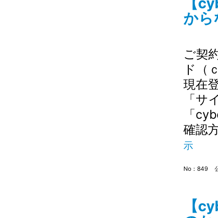
【c
から
ご契約
ド（ｃ
現在
「サ
「cy
確認方
示
No：849
【c