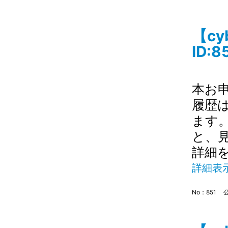
【c
ID:8
本お
履歴
ます
と、
詳細
詳細表
No：851
公