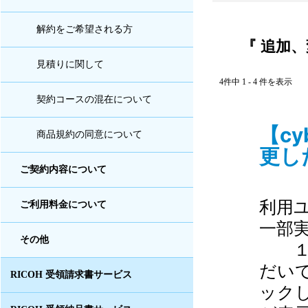
解約をご希望される方
『 追加、
見積りに関して
4件中 1 - 4 件を表示
契約コースの混在について
【c
商品規約の同意について
更した
ご契約内容について
利用
ご利用料金について
一部
その他
１．
だい
RICOH 受領請求書サービス
ッ