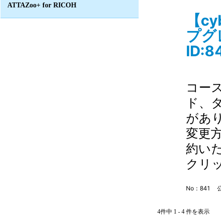
ATTAZoo+ for RICOH
【c
プグ
ID:8
コー
ド、
があり
変更
約い
クリ
No：841
公
4件中 1 - 4 件を表示