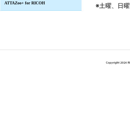
ATTAZoo+ for RICOH
※土曜、日