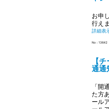
お申
行え
詳細表
No：13642
【チ
通通
「開
た方
ール