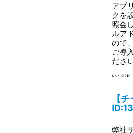
アプ
クを
照会
ルア
ので
ご導
ださ
No：13218
【チ
ID:1
弊社