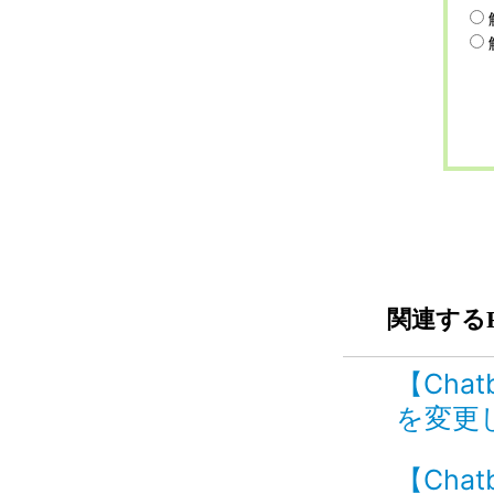
関連するF
【Chat
を変更し
【Cha