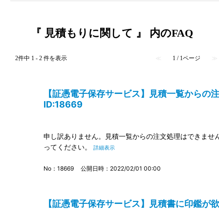
『 見積もりに関して 』 内のFAQ
2件中 1 - 2 件を表示
≪
1 / 1ページ
≫
【証憑電子保存サービス】見積一覧からの
ID:18669
申し訳ありません。見積一覧からの注文処理はできません
ってください。
詳細表示
No：18669
公開日時：2022/02/01 00:00
【証憑電子保存サービス】見積書に印鑑が欲しい