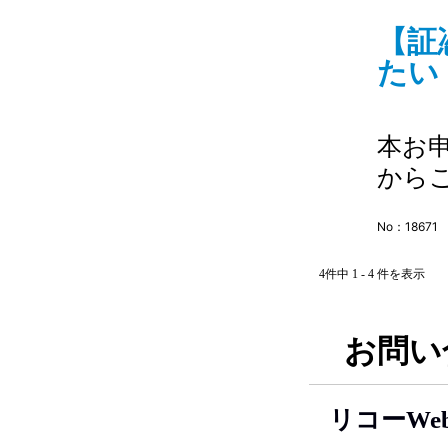
【証
たい 
本お
から
No：18671
4件中 1 - 4 件を表示
お問い
リコーWe