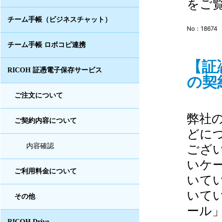
をご
チーム手帳（ビジネスチャット）
No：18674
チーム手帳 ロボコピ連携
【証
RICOH 証憑電子保存サービス
の契
ご注文について
弊社
ご契約内容について
どに
ござ
内容確認
いケ
ご利用料金について
いて
いて
その他
ール」
RICOH Drive