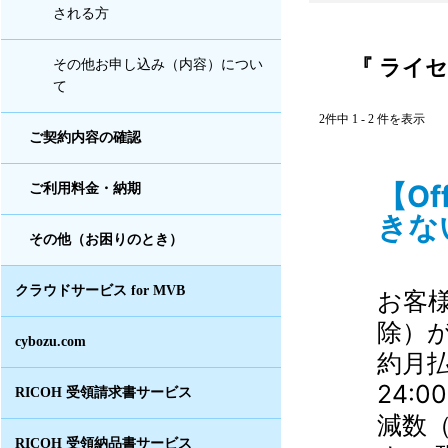
される方
『 ライ
その他お申し込み（内容）につい
て
2件中 1 - 2 件を表示
ご契約内容の確認
【O
ご利用料金・納期
きない
その他（お困りのとき）
クラウドサービス for MVB
お客
除）
cybozu.com
約月払
24:
RICOH 受領請求書サービス
減数
RICOH 受領納品書サービス