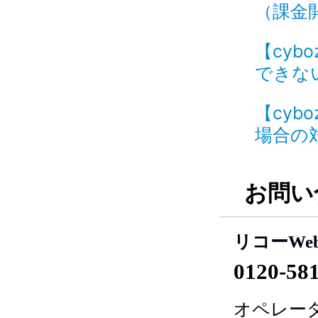
（課金
【cyb
できない
【cyb
場合の対
お問い
リコーWe
0120-58
オペレータ