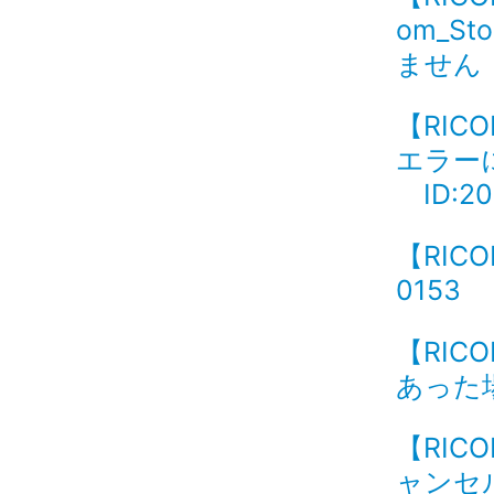
om_S
ません 
【RIC
エラー
ID:20
【RIC
0153
【RIC
あった場
【RIC
ャンセル