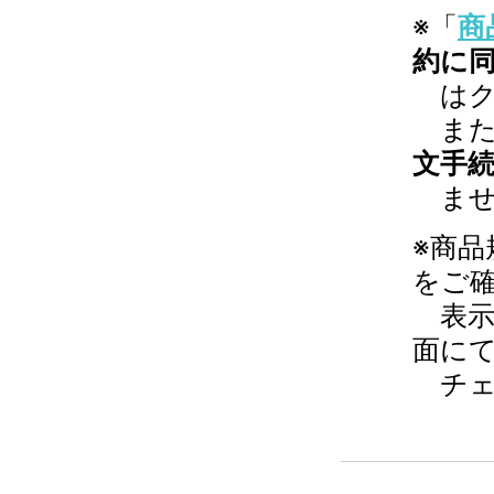
※「
商
約に
はク
また
文手
ませ
※商
をご
表示
面に
チェ