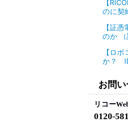
【RIC
のに契
【証憑
のか （
【ロボ
か？ ID
お問い
リコーWe
0120-58