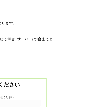
ります｡
て10台､サーバーは1台までと
ください
寄せください