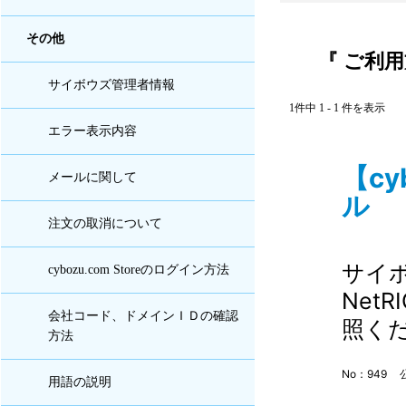
その他
『 ご利用
サイボウズ管理者情報
1件中 1 - 1 件を表示
エラー表示内容
【cy
メールに関して
ル I
注文の取消について
サイボ
cybozu.com Storeのログイン方法
Net
会社コード、ドメインＩＤの確認
照く
方法
No：949
用語の説明