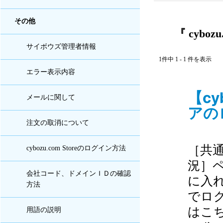
その他
『 cybo
サイボウズ管理者情報
1件中 1 - 1 件を表示
エラー表示内容
【c
メールに関して
アの
注文の取消について
［共
cybozu.com Storeのログイン方法
況］
会社コード、ドメインＩＤの確認
に入れ
方法
でロ
はこちら 
用語の説明