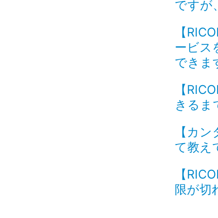
ですが、
【RI
ービス
できます
【RI
きるまで
【カン
て教えて
【RI
限が切れ