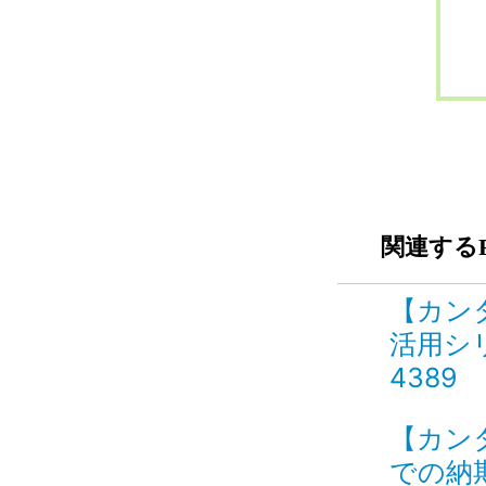
関連するF
【カン
活用シ
4389
【カン
での納期