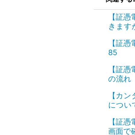
【証憑
きますか
【証憑電
85
【証憑
の流れ I
【カン
について
【証憑
画面で確