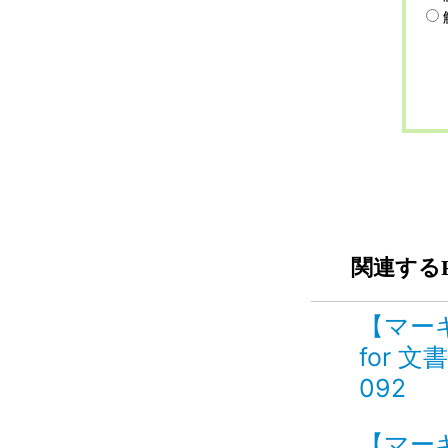
関連するF
【マー
for 
092
【マー