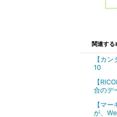
関連するF
【カン
10
【RIC
合のデー
【マー
が、We