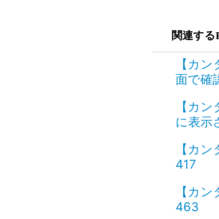
関連するF
【カン
面で確認
【カン
に表示さ
【カン
417
【カン
463