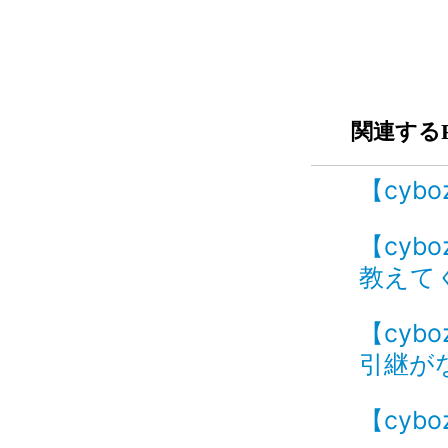
関連するF
【cyb
【cyb
教えてく
【cyb
引継が
【cyb