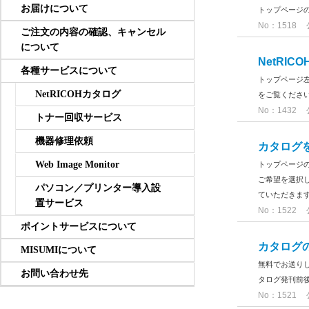
お届けについて
トップページ
No：1518
ご注文の内容の確認、キャンセル
について
NetRI
各種サービスについて
トップページ
NetRICOHカタログ
をご覧くださ
No：1432
トナー回収サービス
機器修理依頼
カタログ
Web Image Monitor
トップページの
ご希望を選択
パソコン／プリンター導入設
ていただきます
置サービス
No：1522
ポイントサービスについて
カタログ
MISUMIについて
無料でお送り
お問い合わせ先
タログ発刊前
No：1521