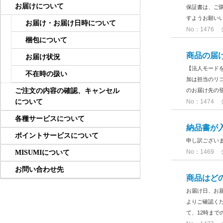
お届けについて
保証書は、ご
すようお願い
お届け・お届け日時について
No：1476
梱包について
商品の届
お届け状況
【法人モード
不在時の扱い
加は担当のリ
ご注文の内容の確認、キャンセル
のお届け先の登
について
No：1474
各種サービスについて
納品書が
ポイントサービスについて
申し訳ございま
No：1469
MISUMIについて
お問い合わせ先
商品はど
お届け日、お届
よりご確認く
て、12時まで