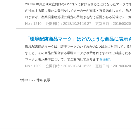
2003年10月より家庭向けのパソコンに付けられることになったマーク
が排出する際に新たな費用なしでメーカーが回収・再資源化します。 法
れますが、産業廃棄物処理に所定の手続きを行う必要がある関係でメーカー
No：1210
公開日時：2018/10/24 16:27
更新日時：2019/03/20 
「環境配慮商品マーク」はどのような商品に表示
環境配慮商品マークは、環境マークのいずれかの1つ以上に対応している
すると、その商品に適合する環境マークが表示されますのでご確認くださ
マークと表示基準について」でご案内しております
詳細表示
No：1209
公開日時：2018/10/24 16:23
更新日時：2019/03/20 
2件中 1 - 2 件を表示