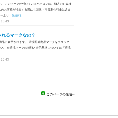
です。 このマークが付いているパソコンは、個人のお客様
人のお客様が排出する際にも回収・再資源化料金は含ま
より...
詳細表示
16:43
されるマークなの？
商品に表示されます。 環境配慮商品マークをクリック
い。 ※環境マークの種類と表示基準については「環境
16:43
このページの先頭へ