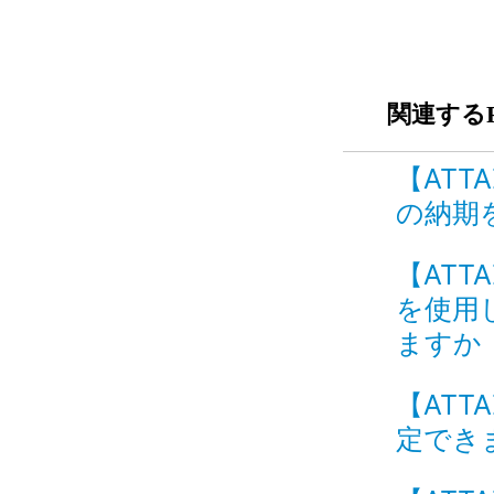
関連するF
【ATT
の納期を
【ATT
を使用
ますか I
【ATT
定できま