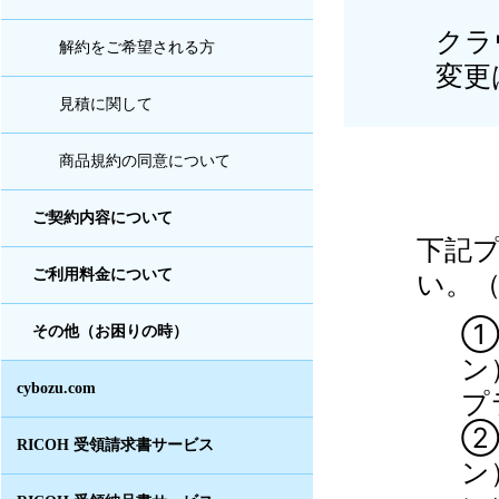
クラ
解約をご希望される方
変更
見積に関して
商品規約の同意について
ご契約内容について
下記
ご利用料金について
い。（
①
その他（お困りの時）
ン
cybozu.com
プ
②
RICOH 受領請求書サービス
ン