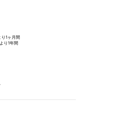
より
1ヶ月間
より1年間
。