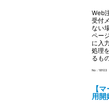
Web
受付
ない
ペー
に入
処理
るもの
No：18103
【マ
用開