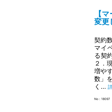
【マ
変更し
契約
マイ
る契
２．
増や
数」
く...
No：18097