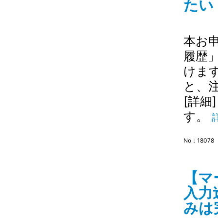
たい 
本お
履歴
けま
と、
[詳細
す。
No：18078
【マ
入力
みは