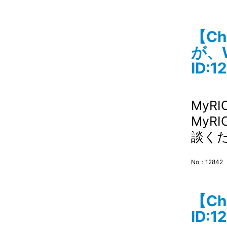
【Ch
が、
ID:1
MyR
MyR
談く
No：12842
【C
ID:1