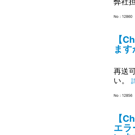
弊社
No：12860
【C
ますか
再送
い。
No：12856
【C
エラ