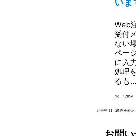
います
Web
受付
ない
ペー
に入
処理
るも..
No：12854
34件中 11 - 20 件を表示
お問い