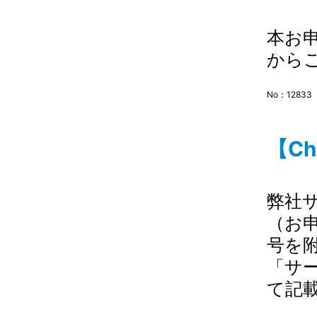
本お
から
No：12833
【Ch
弊社
（お
号を
「サ
て記