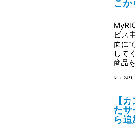
こから
MyR
ビス
面に
して
商品
No：12381
【カ
たサ
ら追