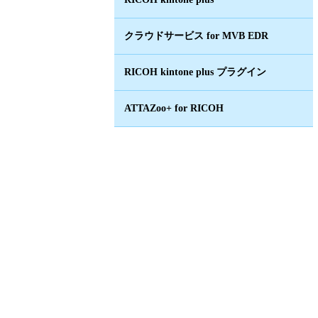
クラウドサービス for MVB EDR
RICOH kintone plus プラグイン
ATTAZoo+ for RICOH