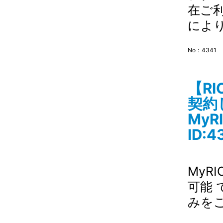
在ご
により
No：4341
【R
契約
My
ID:4
MyR
可能
みを