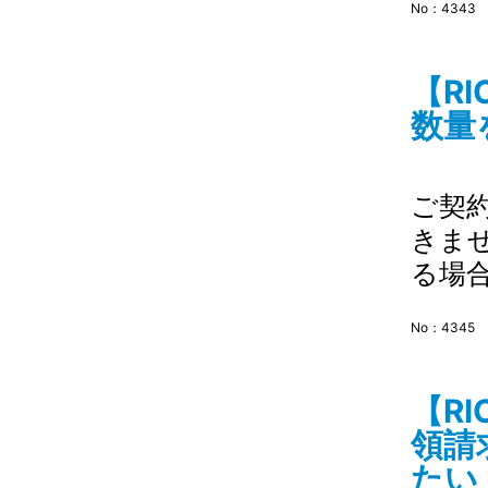
No：4343
【R
数量
ご契
きま
る場
No：4345
【R
領請
たい 