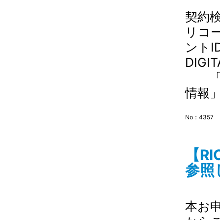
契約検
リコー
ントI
DIG
「管
情報」
No：4357
【R
参照し
本お