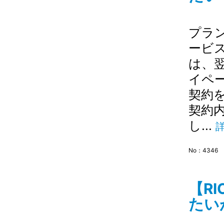
プラ
ービ
は、翌
イペ
契約
契約
し...
No：4346
【R
たい