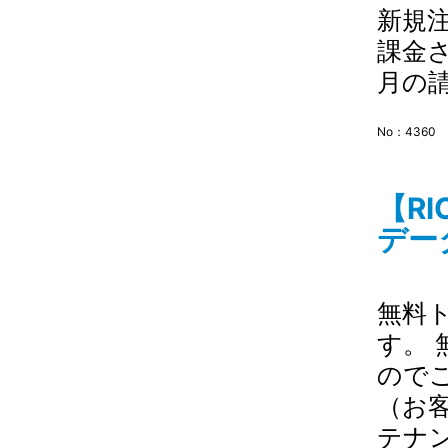
新規
課金
月の
No：4360
【R
デー
無料
す。
ので
（お
テナ